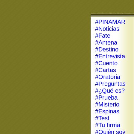
#PINAMAR
#Noticias
#Fate
#Antena
#Destino
#Entrevista
#Cuento
#Cartas
#Oratoria
#Preguntas
#¿Qué es?
#Prueba
#Misterio
#Espinas
#Test
#Tu firma
#Quién soy