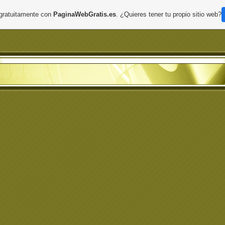
 gratuitamente con
PaginaWebGratis.es
. ¿Quieres tener tu propio sitio web?