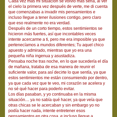
Cada vez más mi situación se volvió más seria, al ver
el cielo la primera vez después de verte, me di cuenta
que comenzabas a invadir mis pensamientos e
incluso llegue a tener ilusiones contigo, pero claro
que eso realmente no era verdad.
Después de un corto tiempo, estos sentimientos se
hicieron más fuertes, así que incontables veces
intente acercarme a ti, pero me era imposible ya que
pertenecíamos a mundos diferentes; Tu aquel chico
apuesto y admirado, mientras que yo era una
pequeña niña ingenua y asustadiza.
Pensaba noche tras noche, en lo que sucedería el día
de mañana, trataba de esa manera de reunir el
suficiente valor, para así decirte lo que sentía, ya que
estos sentimientos me están consumiendo por dentro,
ya que cada vez que te veo, mi corazón se acelera y
no sé qué hacer para poderlo evitar.
Los días pasaban, y yo continuaba en la misma
situación… ya no sabía qué hacer, ya que veía que
otras chicas se le acercaban y sin embargo yo no
podía hacer nada, intente entretener esos
pensamientos en otra cosa, e incluso llegue a