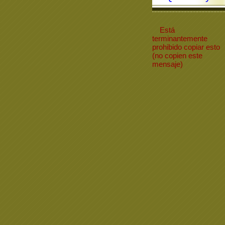
Está
terminantemente
prohibido
copiar
esto
(no copien este
mensaje)