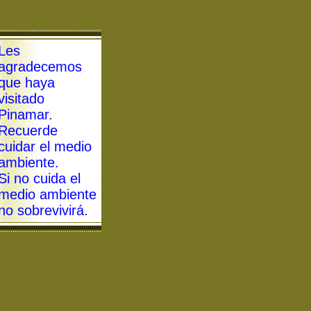
Les
agradecemos
que haya
visitado
Pinamar.
Recuerde
cuidar el medio
ambiente.
Si no cuida el
medio ambiente
no sobrevivirá
.