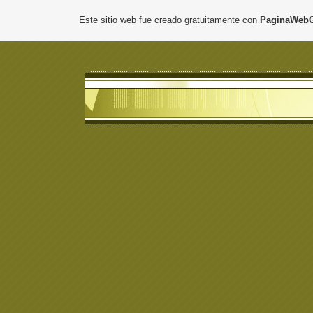
Este sitio web fue creado gratuitamente con
PaginaWebG