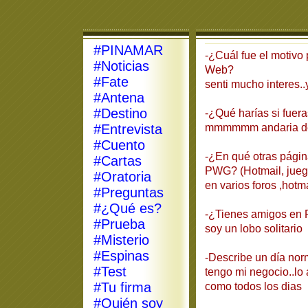
#PINAMAR
-¿Cuál fue el motivo 
#Noticias
Web?
#Fate
senti mucho interes.
#Antena
#Destino
-¿Qué harías si fuer
#Entrevista
mmmmmm andaria d
#Cuento
-¿En qué otras págin
#Cartas
PWG? (Hotmail, juego
#Oratoria
en varios foros ,hotm
#Preguntas
#¿Qué es?
-¿Tienes amigos en
#Prueba
soy un lobo solitario
#Misterio
#Espinas
-Describe un día norm
#Test
tengo mi negocio..lo 
#Tu firma
como todos los dias
#Quién soy