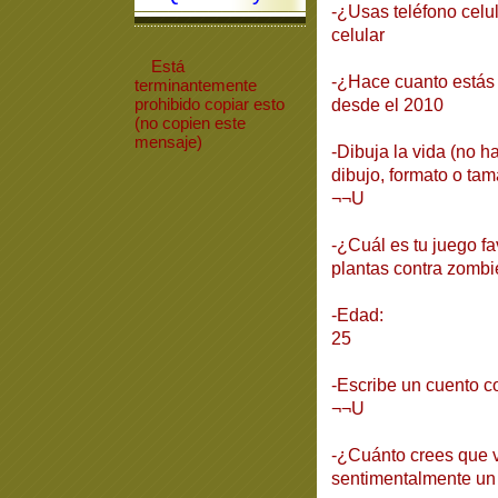
-¿Usas teléfono celu
celular
Está
-¿Hace cuanto está
terminantemente
prohibido
copiar
esto
desde el 2010
(no copien este
mensaje)
-Dibuja la vida (no h
dibujo, formato o tam
¬¬U
-¿Cuál es tu juego fa
plantas contra zombie
-Edad:
25
-Escribe un cuento co
¬¬U
-¿Cuánto crees que 
sentimentalmente un