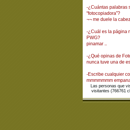
-¿Cuántas palabras 
“fotocopiadora”?
¬¬ me duele la cabe
-¿Cuál es la página
PWG?
pinamar ..
-¿Qué opinas de Fot
nunca tuve una de e
-Escribe cualquier c
mmmmmmm empana
Las personas que vi
visitantes (766761 c