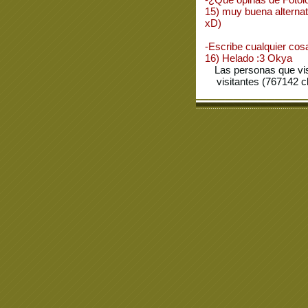
15) muy buena alterna
xD)
-Escribe cualquier cos
16) Helado :3 Okya
Las personas que vi
visitantes (767142 c