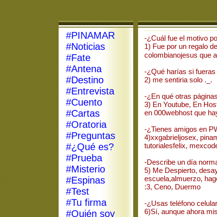
#PINAMAR
-¿Cuál fue el motivo p
#Noticias
1) Fue por un regalo d
colombianojesus que 
#Fate
#Antena
-¿Qué harías si fueras
#Destino
2) me sentiria solo ._.
#Entrevista
-¿En qué otras página
#Cuento
3) En Youtube, En Host
#Cartas
en 000webhost que hay
#Oratoria
-¿Tienes amigos en 
#Preguntas
4)xxgabrieljosex, pina
#¿Qué es?
tutorialesfelix, mexco
#Prueba
-Describe un día normal
#Misterio
5) Me Despierto, desay
escuela,almuerzo, hago
#Espinas
:3, Ceno, Duermo
#Test
#Tu firma
-¿Usas teléfono celula
6)Sí, aunque ahora mis
#Quién soy