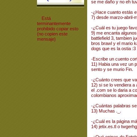
se me daño y no eh tu
-¿Hace cuanto estás
7) desde marzo-abril-
Está
terminantemente
-¿Cuál es tu juego favo
prohibido
copiar
esto
9) me encanta algunos
(no copien este
battlefield 3, tambien
mensaje)
bros brawl y el mario k
dogs que es la ostia :3
-Escribe un cuento cor
11) Habia una vez un p
sento y se murio Fin.
-¿Cuánto crees que va
12) si se lo vendiera a 
el .com se lo daria a
colombianos aproxim
-¿Cuántas palabras se 
13) Muchas ._.
-¿Cuál es la página 
14) jetix.es.tl o twgerh
-¿Qué opinas de Fotol