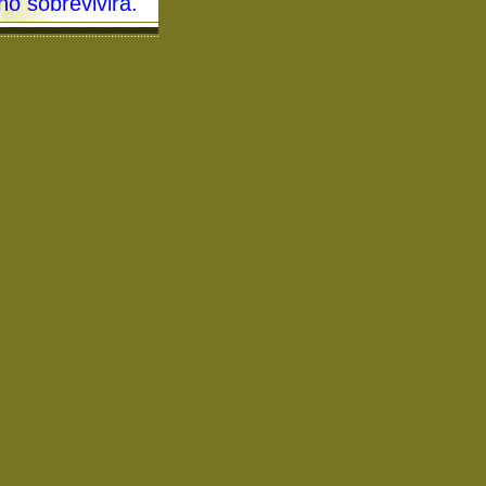
no sobrevivirá
.