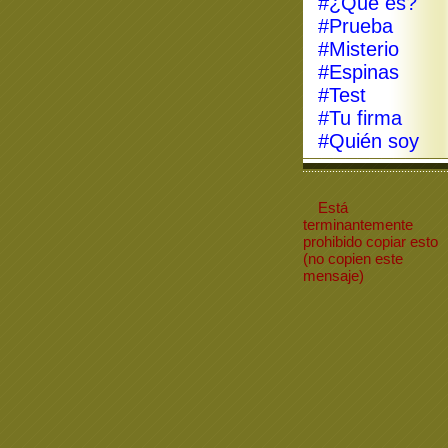
#¿Qué es?
#Prueba
#Misterio
#Espinas
#Test
#Tu firma
#Quién soy
Está
terminantemente
prohibido
copiar
esto
(no copien este
mensaje)