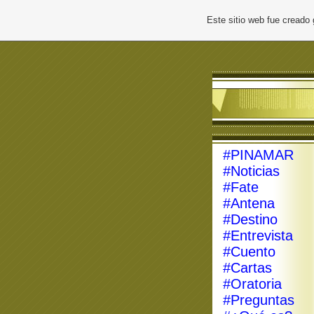
Este sitio web fue creado
#PINAMAR
#Noticias
#Fate
#Antena
#Destino
#Entrevista
#Cuento
#Cartas
#Oratoria
#Preguntas