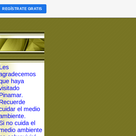
REGÍSTRATE GRATIS
Les
agradecemos
que haya
visitado
Pinamar.
Recuerde
cuidar el medio
ambiente.
Si no cuida el
medio ambiente