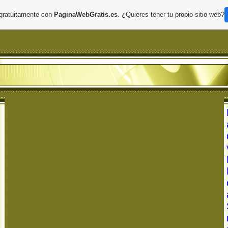
 gratuitamente con
PaginaWebGratis.es
. ¿Quieres tener tu propio sitio web?