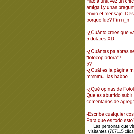
Había una vez un chic
amiga Ly unas pregunt
envio el mensaje. Des
porque fue? Fin n_n
-¿Cuánto crees que v
5 dolares XD
-¿Cuántas palabras se
“fotocopiadora”?
5?
-¿Cuál es la página 
mmmm... las habbo
-¿Qué opinas de Foto
Que es aburrido subir u
comentarios de agrega
-Escribe cualquier cos
Para que es todo esto
Las personas que vi
visitantes (767115 clic