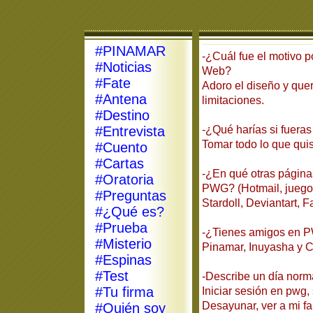
#PINAMAR
-¿Cuál fue el motivo p
#Noticias
Web?
#Fate
Adoro el diseño y quer
#Antena
limitaciones.
#Destino
#Entrevista
-¿Qué harías si fuera
Tomar todo lo que quis
#Cuento
#Cartas
-¿En qué otras página
#Oratoria
PWG? (Hotmail, juegom
#Preguntas
Stardoll, Deviantart, 
#¿Qué es?
#Prueba
-¿Tienes amigos en 
#Misterio
Pinamar, Inuyasha y C
#Espinas
#Test
-Describe un día norma
#Tu firma
Iniciar sesión en pwg, 
Desayunar, ver a mi fam
#Quién soy