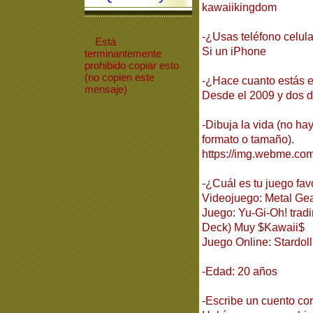
kawaiikingdom
-¿Usas teléfono celula
Está
Si un iPhone
terminantemente
prohibido
copiar
esto
(no copien este
-¿Hace cuanto estás
mensaje)
Desde el 2009 y dos d
-Dibuja la vida (no hay
formato o tamaño).
https://img.webme.com
-¿Cuál es tu juego fav
Videojuego: Metal Gea
Juego: Yu-Gi-Oh! tra
Deck) Muy $Kawaii$
Juego Online: Stardol
-Edad: 20 años
-Escribe un cuento cor