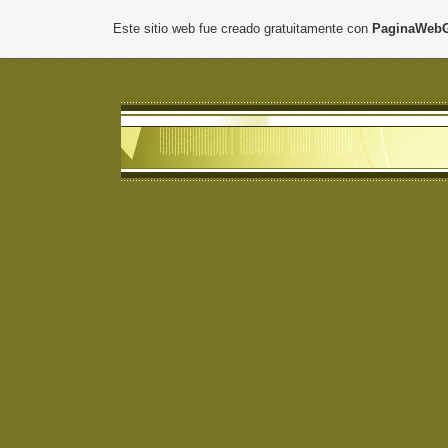
Este sitio web fue creado gratuitamente con
PaginaWebG