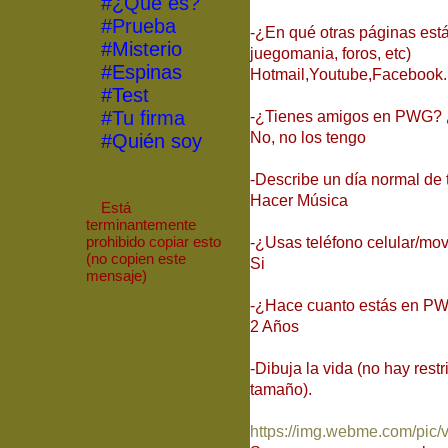
#¿Qué es?
#Prueba
-¿En qué otras páginas est
#Misterio
juegomania, foros, etc)
#Espinas
Hotmail,Youtube,Facebook.
#Test
#Tu firma
-¿Tienes amigos en PWG? 
No, no los tengo
#Quién soy
-Describe un día normal de t
Hacer Música
Está
terminantemente
prohibido
copiar
esto
-¿Usas teléfono celular/mov
(no copien este
Si
mensaje)
-¿Hace cuanto estás en P
2 Años
-Dibuja la vida (no hay rest
tamaño).
https://img.webme.com/pic/v