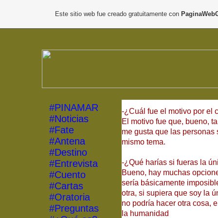
Este sitio web fue creado gratuitamente con
PaginaWebG
#PINAMAR
-¿Cuál fue el motivo por el
#Noticias
El motivo fue que, bueno, t
#Fate
me gusta que las personas s
#Antena
mismo tema.
#Destino
#Entrevista
-¿Qué harías si fueras la ú
Bueno, hay muchas opciones
#Cuento
sería básicamente imposible
#Cartas
otra, si supiera que soy la 
#Oratoria
no podría hacer otra cosa, 
#Preguntas
la humanidad