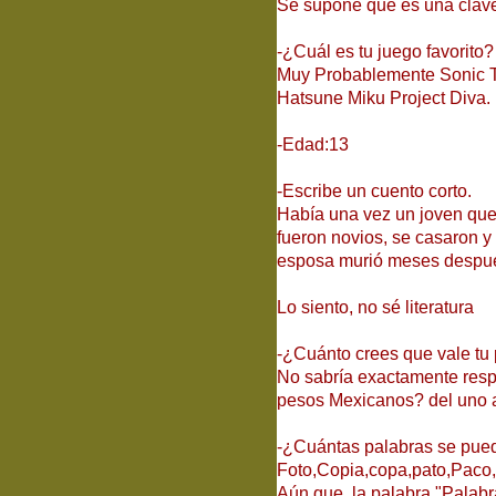
Se supone que es una clave d
-¿Cuál es tu juego favorito?
Muy Probablemente Sonic 
Hatsune Miku Project Diva.
-Edad:13
-Escribe un cuento corto.
Había una vez un joven que
fueron novios, se casaron y
esposa murió meses después
Lo siento, no sé literatura
-¿Cuánto crees que vale t
No sabría exactamente resp
pesos Mexicanos? del uno al
-¿Cuántas palabras se pued
Foto,Copia,copa,pato,Paco,R
Aún que, la palabra "Palab