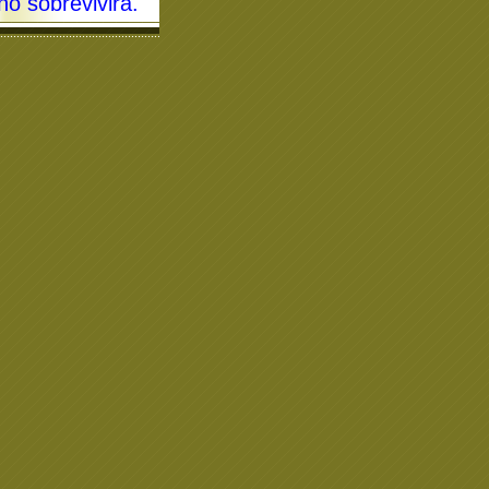
no sobrevivirá
.