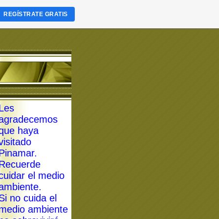
REGÍSTRATE GRATIS
Les
agradecemos
que haya
visitado
Pinamar.
Recuerde
cuidar el medio
ambiente.
Si no cuida el
medio ambiente