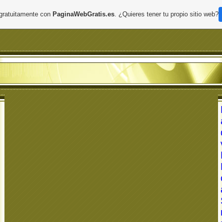
 gratuitamente con
PaginaWebGratis.es
. ¿Quieres tener tu propio sitio web?