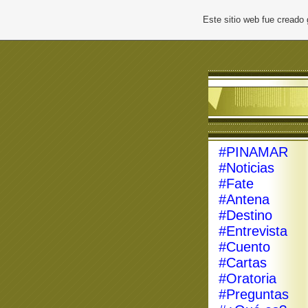
Este sitio web fue creado
#PINAMAR
#Noticias
#Fate
#Antena
#Destino
#Entrevista
#Cuento
#Cartas
#Oratoria
#Preguntas