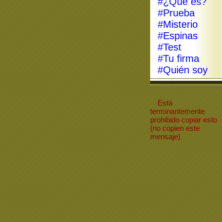
#¿Qué es?
#Prueba
#Misterio
#Espinas
#Test
#Tu firma
#Quién soy
Está
terminantemente
prohibido
copiar
esto
(no copien este
mensaje)