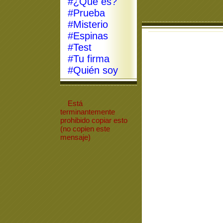
#¿Qué es?
#Prueba
#Misterio
#Espinas
#Test
#Tu firma
#Quién soy
Está
terminantemente
prohibido
copiar
esto
(no copien este
mensaje)