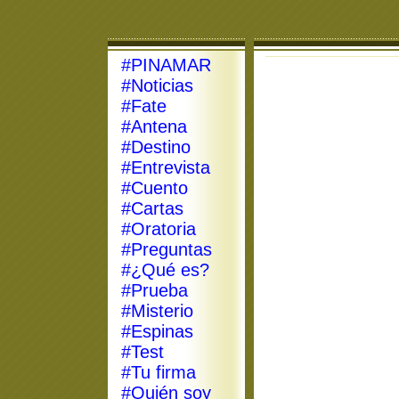
#PINAMAR
#Noticias
#Fate
#Antena
#Destino
#Entrevista
#Cuento
#Cartas
#Oratoria
#Preguntas
#¿Qué es?
#Prueba
#Misterio
#Espinas
#Test
#Tu firma
#Quién soy