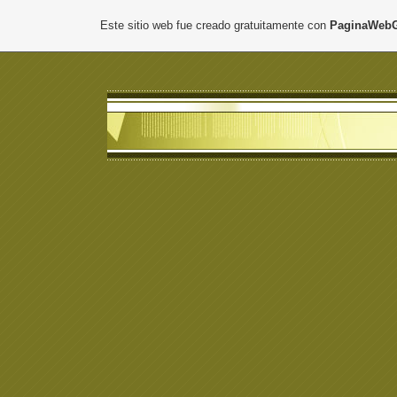
Este sitio web fue creado gratuitamente con
PaginaWebG