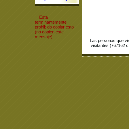
Está
terminantemente
prohibido
copiar
esto
(no copien este
mensaje)
Las personas que vi
visitantes (767162 c