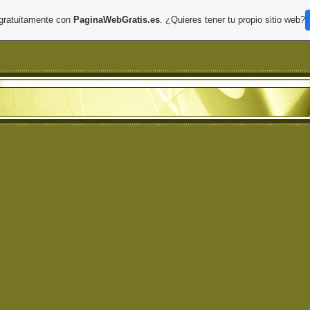
 gratuitamente con
PaginaWebGratis.es
. ¿Quieres tener tu propio sitio web?