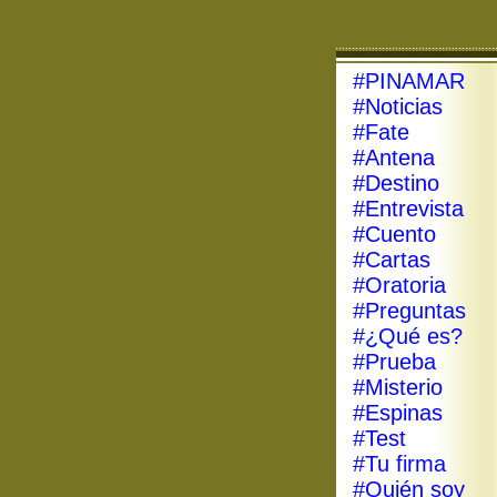
#PINAMAR
#Noticias
#Fate
#Antena
#Destino
#Entrevista
#Cuento
#Cartas
#Oratoria
#Preguntas
#¿Qué es?
#Prueba
#Misterio
#Espinas
#Test
#Tu firma
#Quién soy