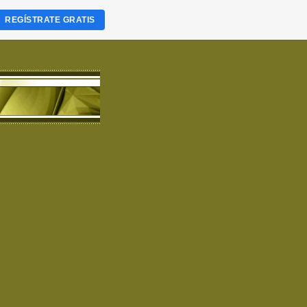
REGÍSTRATE GRATIS