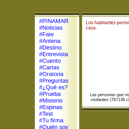
#PINAMAR
Los habitantes perma
#Noticias
casa.
#Fate
8
#Antena
#Destino
#Entrevista
#Cuento
#Cartas
#Oratoria
#Preguntas
#¿Qué es?
#Prueba
Las personas que vi
visitantes (767136 c
#Misterio
#Espinas
#Test
#Tu firma
#Quién soy