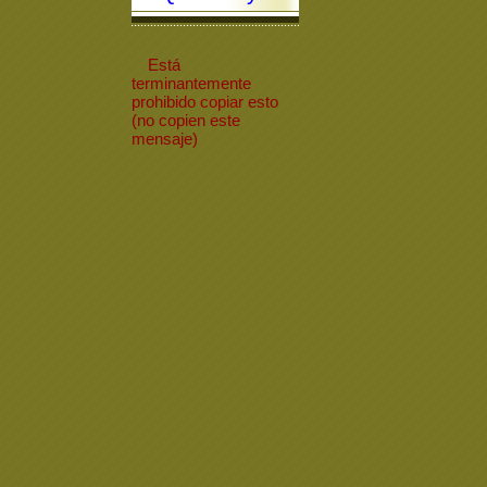
Está
terminantemente
prohibido
copiar
esto
(no copien este
mensaje)