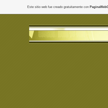
Este sitio web fue creado gratuitamente con
PaginaWebG