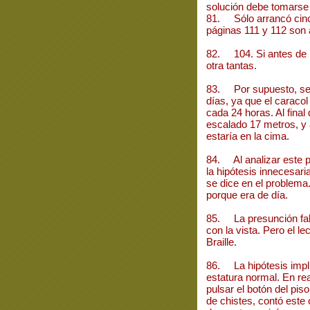
solución debe tomarse
81. Sólo arrancó cinc
páginas 111 y 112 son
82. 104. Si antes de l
otra tantas.
83. Por supuesto, se
días, ya que el caracol
cada 24 horas. Al final
escalado 17 metros, y al
estaría en la cima.
84. Al analizar este 
la hipótesis innecesar
se dice en el problema
porque era de día.
85. La presunción fa
con la vista. Pero el lec
Braille.
86. La hipótesis implí
estatura normal. En re
pulsar el botón del pis
de chistes, contó este 