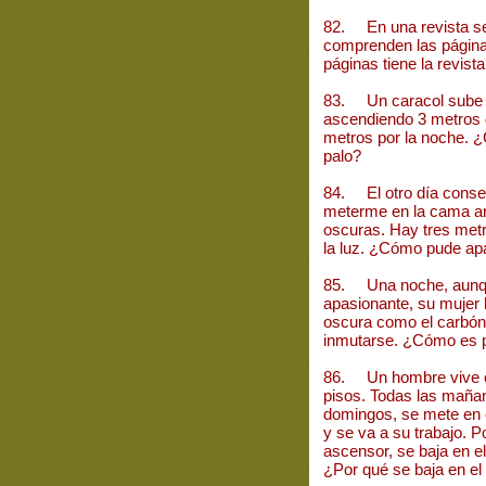
82. En una revista se
comprenden las página
páginas tiene la revist
83. Un caracol sube p
ascendiendo 3 metros d
metros por la noche. ¿C
palo?
84. El otro día conseg
meterme en la cama an
oscuras. Hay tres metr
la luz. ¿Cómo pude a
85. Una noche, aunque
apasionante, su mujer l
oscura como el carbón,
inmutarse. ¿Cómo es p
86. Un hombre vive en
pisos. Todas las maña
domingos, se mete en el
y se va a su trabajo. Po
ascensor, se baja en e
¿Por qué se baja en el