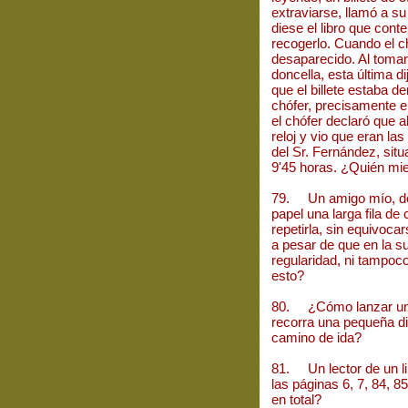
extraviarse, llamó a su 
diese el libro que conten
recogerlo. Cuando el chó
desaparecido. Al tomar 
doncella, esta última 
que el billete estaba de
chófer, precisamente e
el chófer declaró que al 
reloj y vio que eran las
del Sr. Fernández, situ
9'45 horas. ¿Quién mie
79. Un amigo mío, des
papel una larga fila de
repetirla, sin equivocars
a pesar de que en la s
regularidad, ni tampoc
esto?
80. ¿Cómo lanzar una 
recorra una pequeña di
camino de ida?
81. Un lector de un li
las páginas 6, 7, 84, 8
en total?