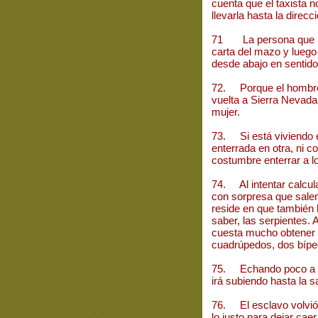
cuenta que el taxista 
llevarla hasta la direcci
71 La persona que rep
carta del mazo y luego 
desde abajo en sentido c
72. Porque el hombre l
vuelta a Sierra Nevada 
mujer.
73. Si está viviendo 
enterrada en otra, ni c
costumbre enterrar a l
74. Al intentar calcul
con sorpresa que salen
reside en que también 
saber, las serpientes. 
cuesta mucho obtener l
cuadrúpedos, dos bíped
75. Echando poco a po
irá subiendo hasta la sa
76. El esclavo volvió l
lo justo para dejar ca