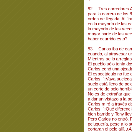
92. Tres corredores A,
para la carrera de los 
orden de llegada. Al f
en la mayoría de las c
la mayoría de las vece
mayor parte de las ve
haber ocurrido esto?
93. Carlos iba de cam
cuando, al atravesar un
Mientras se lo arreglab
El pueblo sólo tenía do
Carlos echó una ojeada
El espectáculo no fue 
Carlos: "¡Vaya suciedad
suelo está lleno de pelo,
un corte de pelo horribl
No es de extrañar que 
a dar un vistazo a la p
Carlos miró a través d
Carlos: "¡Qué diferencia
bien barrido y Tony llev
Pero Carlos no entró. 
peluquería, pese a lo s
cortaran el pelo allí.