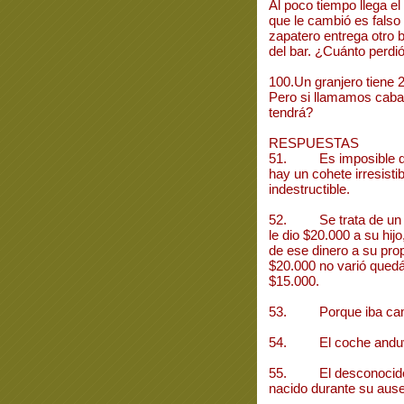
Al poco tiempo llega el
que le cambió es falso 
zapatero entrega otro b
del bar. ¿Cuánto perdió
100.Un granjero tiene 
Pero si llamamos cabal
tendrá?
RESPUESTAS
51. Es imposible que 
hay un cohete irresistib
indestructible.
52. Se trata de un abu
le dio $20.000 a su hij
de ese dinero a su propi
$20.000 no varió quedán
$15.000.
53. Porque iba cam
54. El coche anduvo
55. El desconocido e
nacido durante su ause