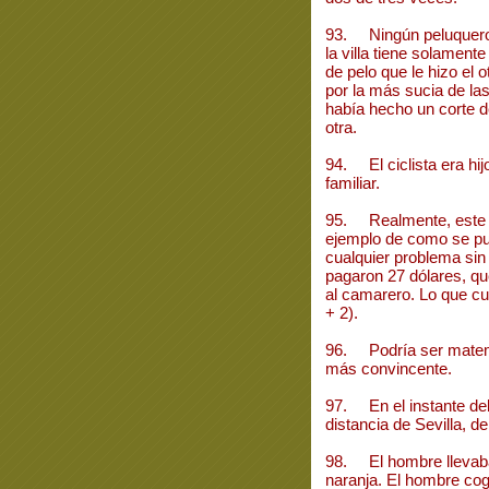
93. Ningún peluquero 
la villa tiene solamente
de pelo que le hizo el o
por la más sucia de la
había hecho un corte de
otra.
94. El ciclista era hij
familiar.
95. Realmente, este 
ejemplo de como se pu
cualquier problema sin
pagaron 27 dólares, que
al camarero. Lo que cu
+ 2).
96. Podría ser matemá
más convincente.
97. En el instante del
distancia de Sevilla, d
98. El hombre llevaba 
naranja. El hombre cogi