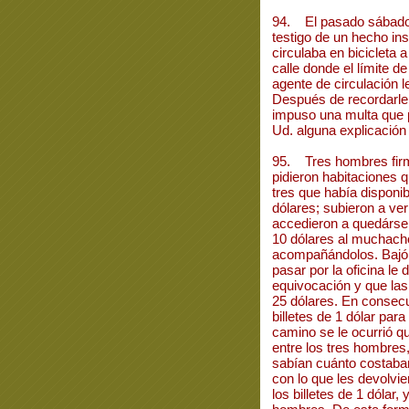
94. El pasado sábado,
testigo de un hecho ins
circulaba en bicicleta 
calle donde el límite d
agente de circulación l
Después de recordarle 
impuso una multa que 
Ud. alguna explicación
95. Tres hombres firma
pidieron habitaciones 
tres que había disponib
dólares; subieron a ver
accedieron a quedársela
10 dólares al muchach
acompañándolos. Bajó é
pasar por la oficina le 
equivocación y que la
25 dólares. En consecu
billetes de 1 dólar para
camino se le ocurrió que
entre los tres hombre
sabían cuánto costaban
con lo que les devolvie
los billetes de 1 dólar,