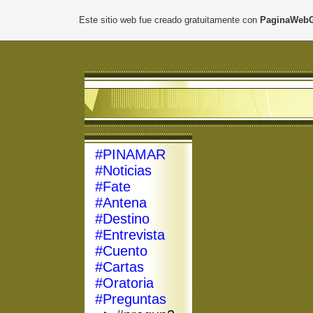
Este sitio web fue creado gratuitamente con
PaginaWebG
#PINAMAR
#Noticias
#Fate
#Antena
#Destino
#Entrevista
#Cuento
#Cartas
#Oratoria
#Preguntas