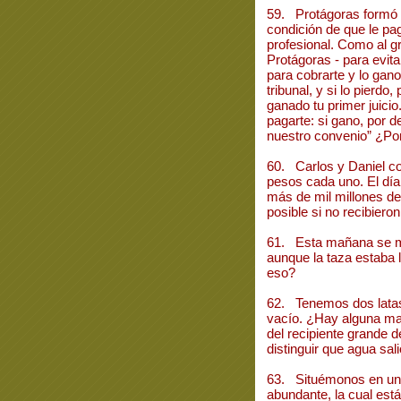
59. Protágoras formó 
condición de que le pag
profesional. Como al gr
Protágoras - para evitar u
para cobrarte y lo gan
tribunal, y si lo pierd
ganado tu primer juicio
pagarte: si gano, por de
nuestro convenio” ¿Por
60. Carlos y Daniel c
pesos cada uno. El dí
más de mil millones d
posible si no recibiero
61. Esta mañana se me
aunque la taza estaba l
eso?
62. Tenemos dos latas 
vacío. ¿Hay alguna ma
del recipiente grande 
distinguir que agua sal
63. Situémonos en una
abundante, la cual está