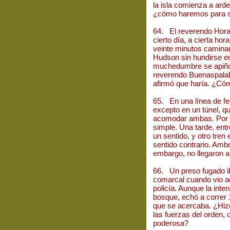
la isla comienza a arder
¿cómo haremos para sa
64. El reverendo Hora
cierto día, a cierta hor
veinte minutos caminarí
Hudson sin hundirse e
muchedumbre se apiñó 
reverendo Buenaspalab
afirmó que haría. ¿Có
65. En una línea de ferr
excepto en un túnel, q
acomodar ambas. Por ell
simple. Una tarde, ent
un sentido, y otro tren
sentido contrario. Ambo
embargo, no llegaron a 
66. Un preso fugado i
comarcal cuando vio a
policía. Aunque la inten
bosque, echó a correr 
que se acercaba. ¿Hiz
las fuerzas del orden,
poderosa?