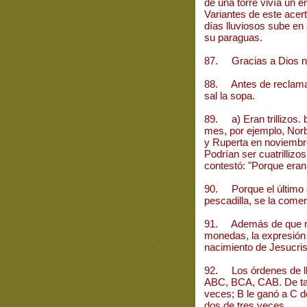
de una torre vivía un en
Variantes de este acerti
días lluviosos sube en
su paraguas.
87. Gracias a Dios no 
88. Antes de reclamar 
sal la sopa.
89. a) Eran trillizos. 
mes, por ejemplo, Norb
y Ruperta en noviembre
Podrían ser cuatrillizo
contestó: "Porque eran
90. Porque el último 
pescadilla, se la come
91. Además de que no
monedas, la expresión "
nacimiento de Jesucris
92. Los órdenes de lle
ABC, BCA, CAB. De tal 
veces; B le ganó a C d
dos de tres veces.