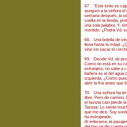
67. "Este lorito es capa
aseguró a la señora el 
semana después, la se
vuelta en la tienda, pro
una sola palabra. Y, s
mentido. ¿Podrá Vd. ex
68. Una botella de vin
llena hasta la mitad. 
vino sin sacar el corch
69. Decide Vd. de pro
Como no está en su cas
extranjero, no sabe a ci
bañera es el del agua ca
izquierda. ¿Cómo pued
abrir la fría antes que l
70. Una señora ha tenid
libre. Pero de camino, 
el taxista casi pierde l
Taxista: Lo siento muc
que me dice. Soy sord
ha estropeado.
Al enterarse, la pasaje
del taxi se dio cuenta q