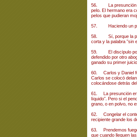
56. La presunción fa
pelo. El hermano era c
pelos que pudieran moj
57. Haciendo un pu
58. Sí, porque la pal
corta y la palabra "sin
59. El discípulo podr
defendido por otro abo
ganado su primer juicio
60. Carlos y Daniel f
Carlos se colocó delant
colocándose detrás de
61. La presunción erró
líquido". Pero si el pe
grano, o en polvo, no e
62. Congelar el conte
recipiente grande los d
63. Prendemos fuego e
que cuando lleguen las 