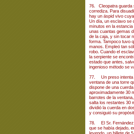
76. Cleopatra guarda 
corrediza. Para disuadi
hay un áspid vivo cuya
Un día, un esclavo se
minutos en la estancia 
unas cuantas gemas de 
de la caja, y sin tocar n
forma. Tampoco tuvo q
manos. Empleó tan sól
robo. Cuando el esclavo
la serpiente se encon
estado que antes, sal
ingenioso método se va
77. Un preso intenta 
ventana de una torre q
dispone de una cuerda
aproximadamente 30 met
barrotes de la ventana
salta los restantes 30 
dividió la cuerda en d
y consiguió su propós
78. El Sr. Fernández se
que se había dejado, en
leyendo, un billete de