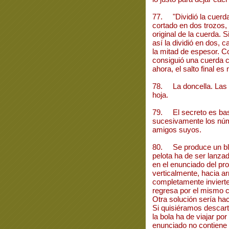
77. "Dividió la cuerda 
cortado en dos trozos, 
original de la cuerda. 
así la dividió en dos, c
la mitad de espesor. C
consiguió una cuerda 
ahora, el salto final e
78. La doncella. Las 
hoja.
79. El secreto es bas
sucesivamente los núme
amigos suyos.
80. Se produce un blo
pelota ha de ser lanza
en el enunciado del pr
verticalmente, hacia ar
completamente invierte
regresa por el mismo 
Otra solución sería hac
Si quisiéramos descart
la bola ha de viajar por 
enunciado no contiene 