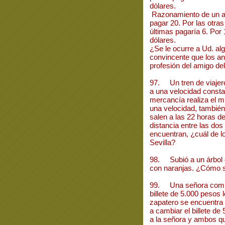
dólares.
Razonamiento de un am
pagar 20. Por las otra
últimas pagaría 6. Po
dólares.
¿Se le ocurre a Ud. al
convincente que los an
profesión del amigo del
97. Un tren de viajero
a una velocidad consta
mercancía realiza el m
una velocidad, tambié
salen a las 22 horas d
distancia entre las do
encuentran, ¿cuál de l
Sevilla?
98. Subió a un árbol d
con naranjas. ¿Cómo s
99. Una señora compr
billete de 5.000 pesos
zapatero se encuentra 
a cambiar el billete d
a la señora y ambos q