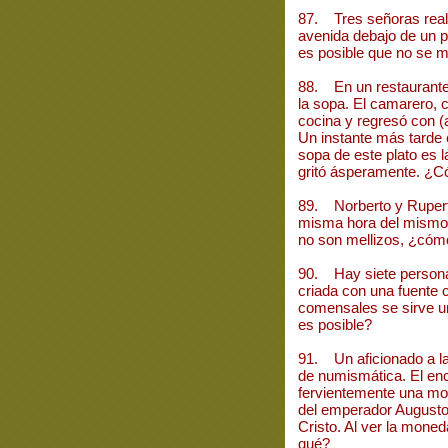
87. Tres señoras rea
avenida debajo de un
es posible que no se 
88. En un restaurante
la sopa. El camarero, co
cocina y regresó con (
Un instante más tarde e
sopa de este plato es l
gritó ásperamente. ¿C
89. Norberto y Ruperta
misma hora del mismo 
no son mellizos, ¿cóm
90. Hay siete persona
criada con una fuente 
comensales se sirve u
es posible?
91. Un aficionado a la
de numismática. El en
fervientemente una mon
del emperador Augusto y
Cristo. Al ver la moned
qué?