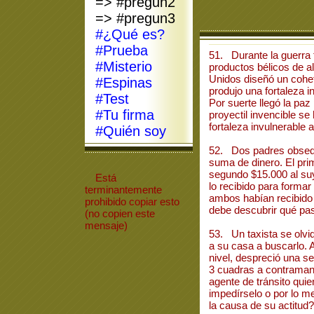
=> #pregun2
=> #pregun3
#¿Qué es?
#Prueba
51. Durante la guerra f
#Misterio
productos bélicos de a
Unidos diseñó un cohete
#Espinas
produjo una fortaleza i
#Test
Por suerte llegó la paz
#Tu firma
proyectil invencible s
fortaleza invulnerable 
#Quién soy
52. Dos padres obsequ
suma de dinero. El prim
segundo $15.000 al suy
Está
lo recibido para formar
terminantemente
ambos habían recibido 
prohibido
copiar
esto
debe descubrir qué pas
(no copien este
mensaje)
53. Un taxista se olvi
a su casa a buscarlo. A
nivel, despreció una se
3 cuadras a contraman
agente de tránsito quie
impedírselo o por lo m
la causa de su actitud?