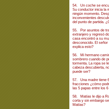
54. Un coche se encue
Su conductor inicia la 
ningún momento. Desp
inconvenientes descubr
del punto de partida. 
55. Por asuntos de trab
extranjero y regresó d
casa encontró a su mu
desconocido. El señor
explica esto?
56. Mi hermano caminab
sombrero cuando de pro
tormenta. La ropa se l
cabeza descubierta, no
puede ser?
57. Una madre tiene 6 
fracciones ¿cómo podrá
las 5 papas entre los 6
58. Matías le dijo a R
corta y sin embargo se
Matías?