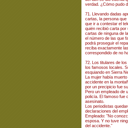
verdad. ¿Cómo pudo d
71. Llevando dadas ap
cartas, la persona que 
que ir a contestar el te
quién recibió carta por
cartas de ninguna de l
el número de las que fa
podrá proseguir el rep
reciba exactamente la
correspondido de no ha
72. Los titulares de lo
los famosos locales. S
esquiando en Sierra N
La mujer había muert
accidente en la montañ
por un precipicio fue 
Pero un empleado de un
policía. El famoso fu
asesinato.
Los periodistas quedar
declaraciones del emp
Empleado: "No conozco
esposa. Y no tuve nin
del accidente."