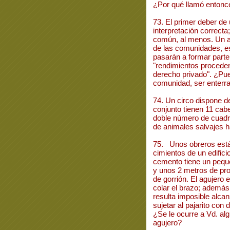
¿Por qué llamó entonce
73. El primer deber de 
interpretación correcta
común, al menos. Un ar
de las comunidades, es
pasarán a formar parte
"rendimientos proceden
derecho privado". ¿Pu
comunidad, ser enterra
74. Un circo dispone d
conjunto tienen 11 cab
doble número de cuadr
de animales salvajes h
75. Unos obreros está
cimientos de un edific
cemento tiene un peque
y unos 2 metros de pro
de gorrión. El agujero
colar el brazo; además,
resulta imposible alca
sujetar al pajarito con
¿Se le ocurre a Vd. al
agujero?