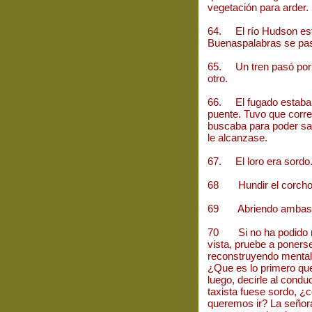
vegetación para arder.
64. El río Hudson est
Buenaspalabras se pa
65. Un tren pasó por 
otro.
66. El fugado estaba c
puente. Tuvo que correr
buscaba para poder sal
le alcanzase.
67. El loro era sordo
68 Hundir el corcho e
69 Abriendo ambas a
70 Si no ha podido re
vista, pruebe a ponerse
reconstruyendo mental
¿Que es lo primero qu
luego, decirle al conduc
taxista fuese sordo, 
queremos ir? La señora